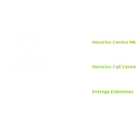
Horarios Centro Mé
Lunes a viernes 8:00 a 
Sábado 8:30 a 13:00 hr
Horarios Call Cente
Lunes a jueves de 8:00 
Viernes: de 8:00 a 18:0
Dr. Otto Bader
810, Puerto Varas,
Entrega Exámenes
Región de los
Lunes a Jueves
Lagos.
8:30 a 13:30 hrs y 14:30 
Viernes
8:30 a 13:30 hrs y 14:30 
+56 65 233 3300