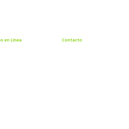
os en Línea
Contacto
 Centro Médico
Conozca Interclínica
 Exámenes
Sugerencias y Felicitaciones
Telemedicina
Reclamos
do de exámenes