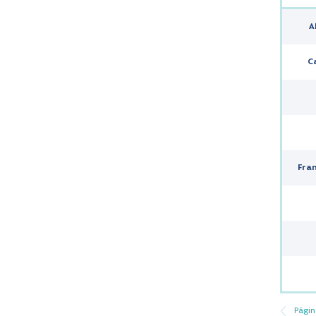
A
C
Fran
Págin