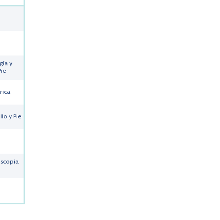
gía y
Pie
rica
lo y Pie
oscopia