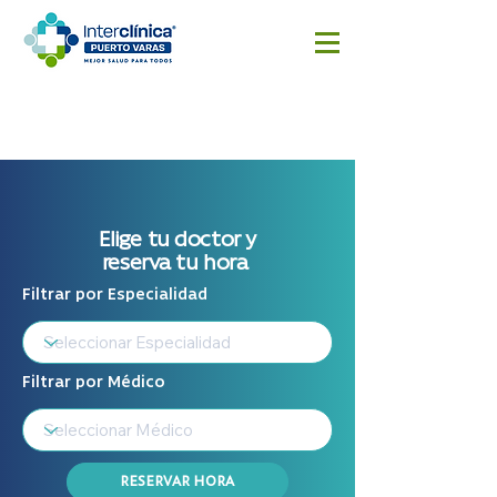
Reserva
Resultado
Cotizar
aquí
s
cirugía
Exámenes
Elige tu doctor y
reserva tu hora
Filtrar por Especialidad
Filtrar por Médico
RESERVAR HORA