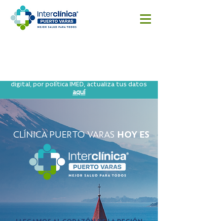
Reserva
Resultado
Cotizar
aquí
s
cirugía
Exámenes
Para seguir comprando bonos con tu huella
digital, por política IMED, actualiza tus datos
aquí
CLÍNICA PUERTO VARAS
HOY ES