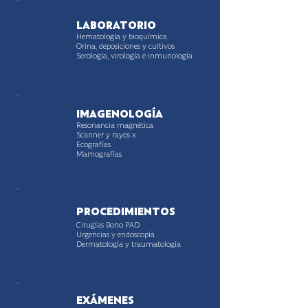
LABORATORIO
Hematología y bioquímica
Orina, deposiciones y cultivos
Serología, virología e inmunología
IMAGENOLOGÍA
Resonancia magnética
Scanner y rayos x
Ecografías
Mamografías
PROCEDIMIENTOS
Cirugías Bono PAD
Urgencias y endoscopía
Dermatología y traumatología
EXÁMENES