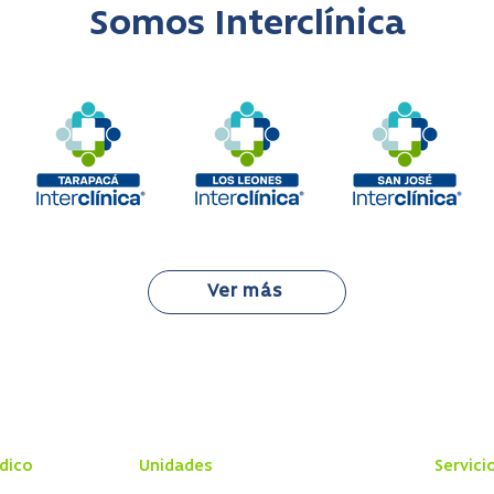
Somos Interclínica
Ver más
dico
Unidades
Servici
20:00 hrs
Centro Médico
Reserva