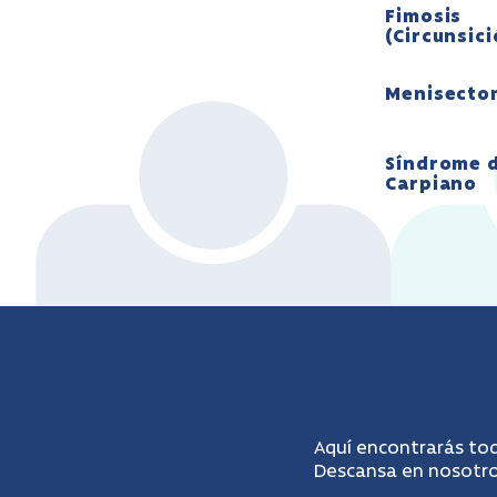
Fimosis
(Circunsic
Menisecto
Síndrome d
Carpiano
Aquí encontrarás tod
Descansa en nosotros