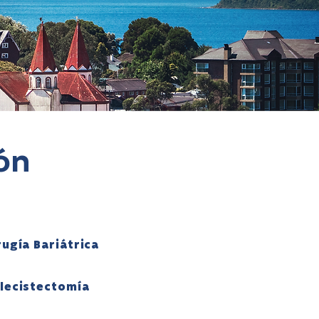
ión
rugía Bariátrica
lecistectomía