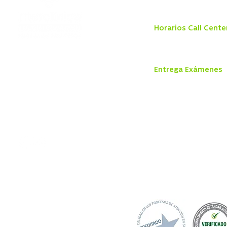
Sábado 8:30 a 13:00 hr
Horarios Call Cente
Lunes a jueves de 8:00 
Viernes: de 8:00 a 18:0
Dr. Otto Bader
810, Puerto Varas,
Entrega Exámenes
Región de los
Lunes a Jueves
Lagos.
8:30 a 13:30 hrs y 14:30 
Viernes
8:30 a 13:30 hrs y 14:30 
+56 65 233 3300