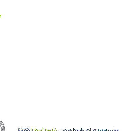
s
Exámenes
Reserva
Cardiología
Reserva 
Cirugía Digestiva y Obesidad
Resulta
r
Ginecología y Obstetricia
a 19:00 hrs
Traumatología
0 hrs
Pediatría
Otorrinolaringología
Kinesiología
Medicina General
a 18:00 hrs
a 17:00 hrs
© 2026
Interclínica S.A.
- Todos los derechos reservados.