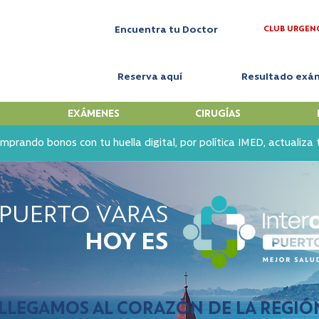
CLUB URGEN
Encuentra tu Doctor
Reserva aquí
Resultado exá
EXÁMENES
CIRUGÍAS
mprando bonos con tu huella digital, por política IMED, actualiza
 PUERTO VARAS
HOY ES
Interclínica Puerto Varas
LLEGAMOS AL CORAZÓN DE LA REGIÓ