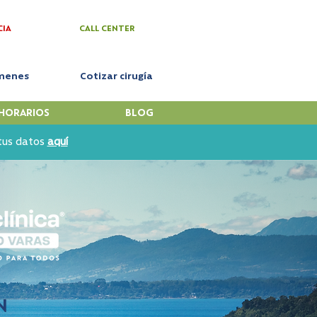
CIA
CALL CENTER
menes
Cotizar cirugía
HORARIOS
BLOG
 tus datos
aquí
N