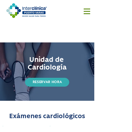
Reserva
Resultado
Cotizar
aquí
s
cirugía
Exámenes
Unidad de
Cardiología
RESERVAR HORA
Exámenes cardiológicos