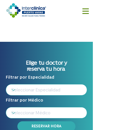
Reserva
Resultado
Cotizar
aquí
s
cirugía
Exámenes
Elige tu doctor y
reserva tu hora
Filtrar por Especialidad
Filtrar por Médico
RESERVAR HORA