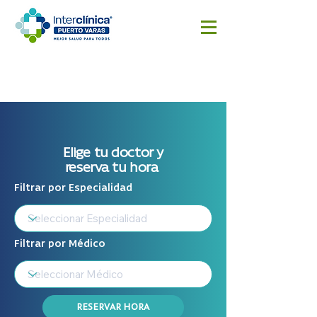
Reserva
Resultado
Cotizar
aquí
s
cirugía
Exámenes
Elige tu doctor y
reserva tu hora
Filtrar por Especialidad
Filtrar por Médico
RESERVAR HORA