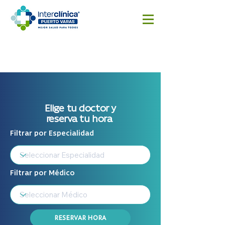
Reserva
Resultado
Cotizar
aquí
s
cirugía
Exámenes
Elige tu doctor y
reserva tu hora
Filtrar por Especialidad
Filtrar por Médico
RESERVAR HORA