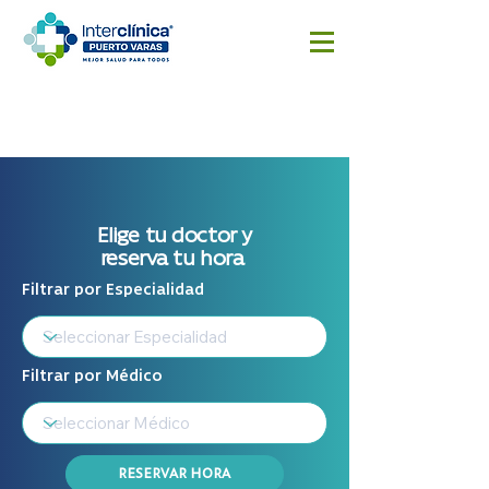
Reserva
Resultado
Cotizar
aquí
s
cirugía
Exámenes
Elige tu doctor y
reserva tu hora
Filtrar por Especialidad
Filtrar por Médico
RESERVAR HORA