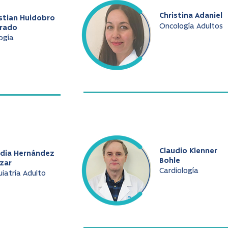
Christina Adaniel
stian Huidobro
Oncología Adultos
arado
ogía
Claudio Klenner
udia Hernández
Bohle
zar
Cardiología
uiatría Adulto