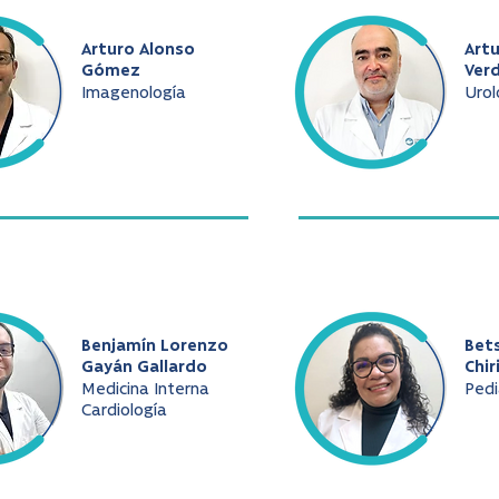
Arturo Alonso
Art
Gómez
Ver
Imagenología
Urol
Benjamín Lorenzo
Bet
Gayán Gallardo
Chir
Medicina Interna
Pedi
Cardiología