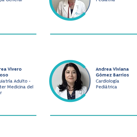
gía General
Pediatría
rea Vivero
Andrea Viviana
oso
Gómez Barrios
uiatría Adulto -
Cardiología
er Medicina del
Pediátrica
r