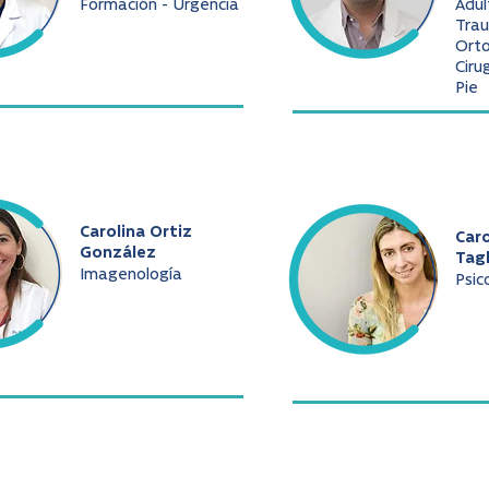
Formación - Urgencia
Adul
Trau
Ort
Ciru
Pie
Carolina Ortiz
Caro
González
Tag
Imagenología
Psic