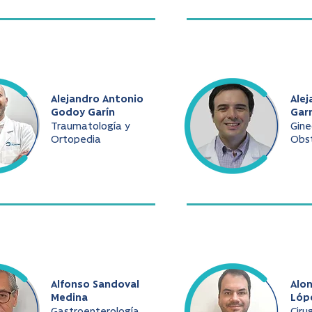
Alejandro Antonio
Alej
Godoy Garín
Gar
Traumatología y
Gine
Ortopedia
Obst
Alfonso Sandoval
Alo
Medina
Lóp