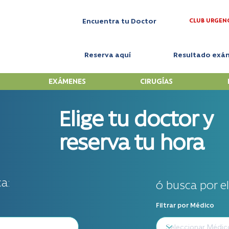
CLUB URGEN
Encuentra tu Doctor
Reserva aquí
Resultado exá
EXÁMENES
CIRUGÍAS
Elige tu doctor y
reserva tu hora
a:
ó busca por e
Filtrar por Médico