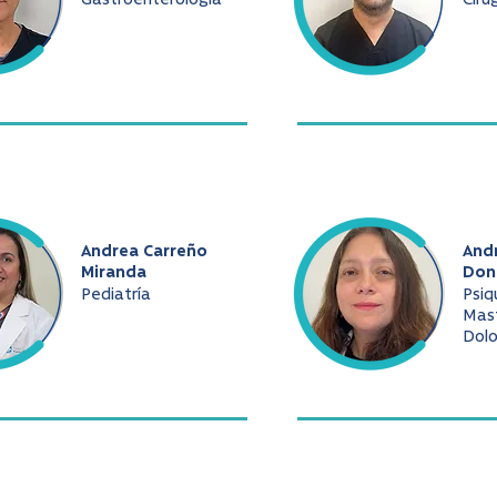
Gastroenterología
Ciru
Andrea Carreño
And
Miranda
Don
Pediatría
Psiq
Mast
Dolo