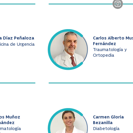
a Díaz Peñaloza
Carlos Alberto Mu
Fernández
cina de Urgencia
Traumatología y
Ortopedia
los Muñoz
Carmen Gloria
nández
Bezanilla
umatología
Diabetología