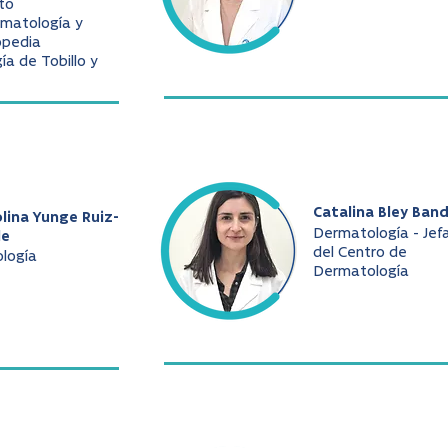
to
matología y
opedia
gía de Tobillo y
Catalina Bley Ban
lina Yunge Ruiz-
Dermatología - Jef
le
del Centro de
ología
Dermatología