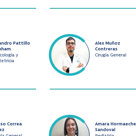
andro Pattillo
Alex Muñoz
nham
Contreras
cología y
Cirugía General
etricia
nso Correa
Amara Hormaeche
ez
Sandoval