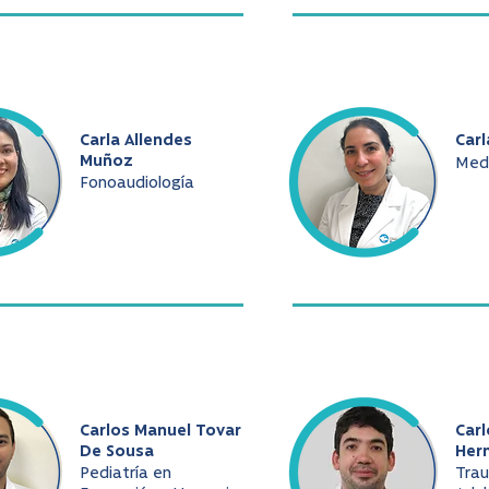
Carla Allendes
Carl
Muñoz
Medi
Fonoaudiología
Carlos Manuel Tovar
Car
De Sousa
Her
Pediatría en
Tra