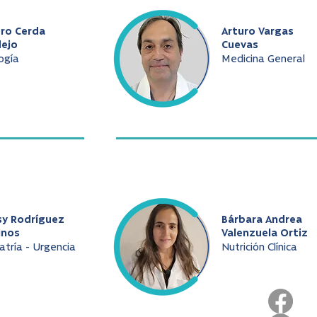
uro Cerda
Arturo Vargas
dejo
Cuevas
ogía
Medicina General
sy Rodríguez
Bárbara Andrea
inos
Valenzuela Ortiz
atría - Urgencia
Nutrición Clínica