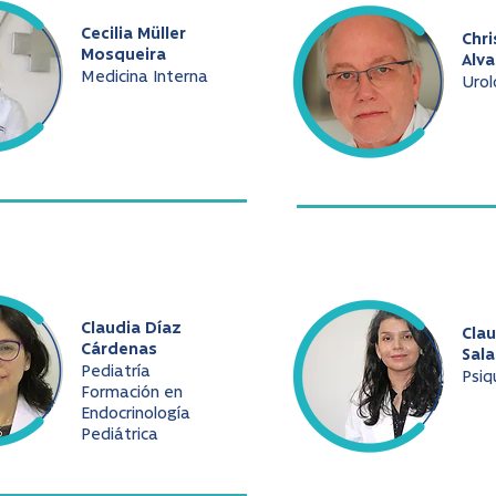
Cecilia Müller
Chri
Mosqueira
Alv
Medicina Interna
Urol
Claudia Díaz
Cla
Cárdenas
Sala
Pediatría
Psiq
Formación en
Endocrinología
Pediátrica