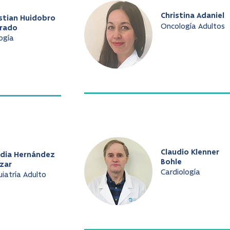
Christina Adaniel
stian Huidobro
Oncología Adultos
arado
ogía
Claudio Klenner
udia Hernández
Bohle
zar
Cardiología
uiatría Adulto