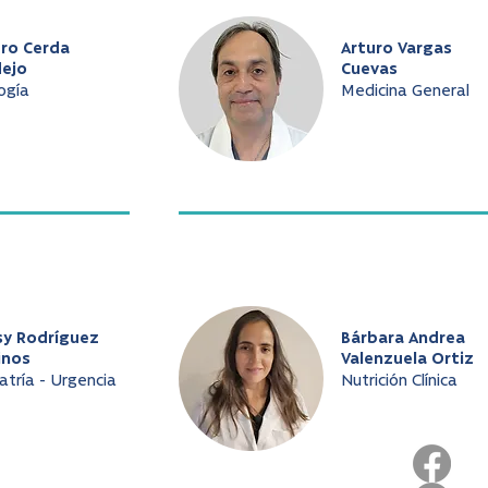
uro Cerda
Arturo Vargas
dejo
Cuevas
ogía
Medicina General
sy Rodríguez
Bárbara Andrea
inos
Valenzuela Ortiz
atría - Urgencia
Nutrición Clínica