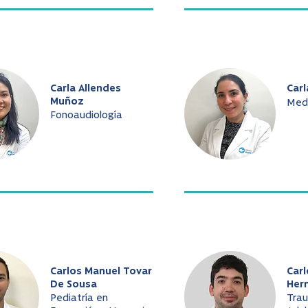
Carla Allendes
Carl
Muñoz
Medi
Fonoaudiología
Carlos Manuel Tovar
Car
De Sousa
Her
Pediatría en
Tra