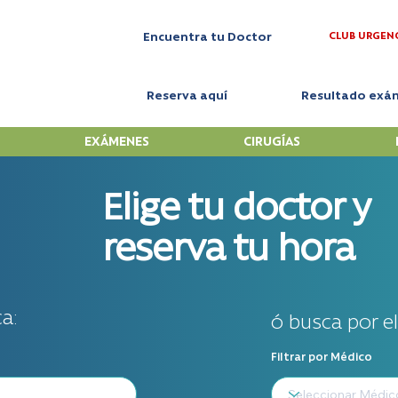
CLUB URGEN
Encuentra tu Doctor
Reserva aquí
Resultado exá
EXÁMENES
CIRUGÍAS
Elige tu doctor y
reserva tu hora
a:
ó busca por e
Filtrar por Médico