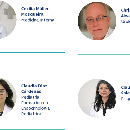
Cecilia Müller
Chri
Mosqueira
Alv
Medicina Interna
Urol
Claudia Díaz
Cla
Cárdenas
Sala
Pediatría
Psiq
Formación en
Endocrinología
Pediátrica