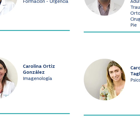
Formación - Urgencia
Adul
Trau
Ort
Ciru
Pie
Carolina Ortiz
Caro
González
Tag
Imagenología
Psic