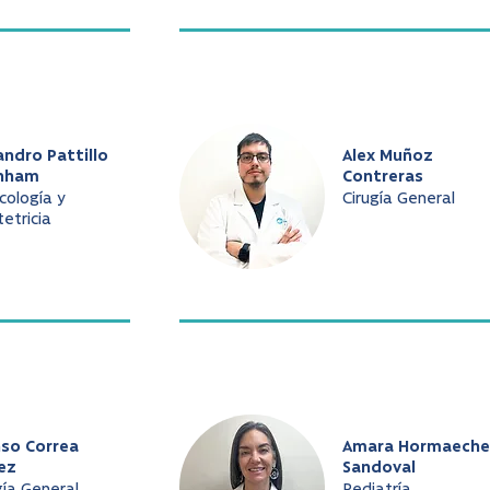
andro Pattillo
Alex Muñoz
nham
Contreras
cología y
Cirugía General
etricia
nso Correa
Amara Hormaeche
ez
Sandoval