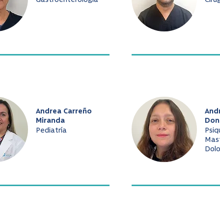
Gastroenterología
Ciru
Andrea Carreño
And
Miranda
Don
Pediatría
Psiq
Mast
Dolo