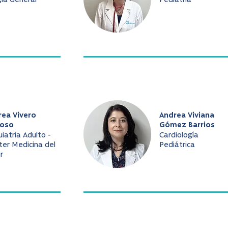
gía General
Pediatría
rea Vivero
Andrea Viviana
oso
Gómez Barrios
uiatría Adulto -
Cardiología
er Medicina del
Pediátrica
r