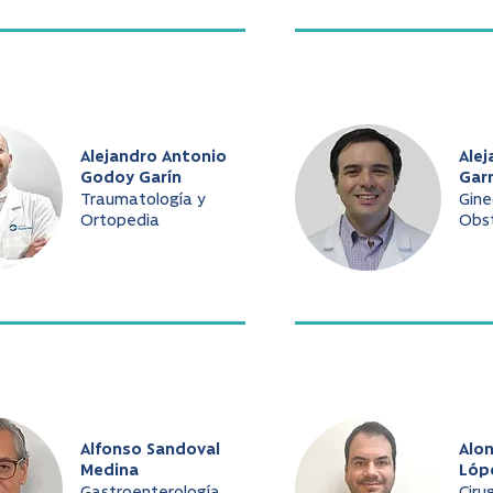
Alejandro Antonio
Alej
Godoy Garín
Gar
Traumatología y
Gine
Ortopedia
Obst
Alfonso Sandoval
Alo
Medina
Lóp