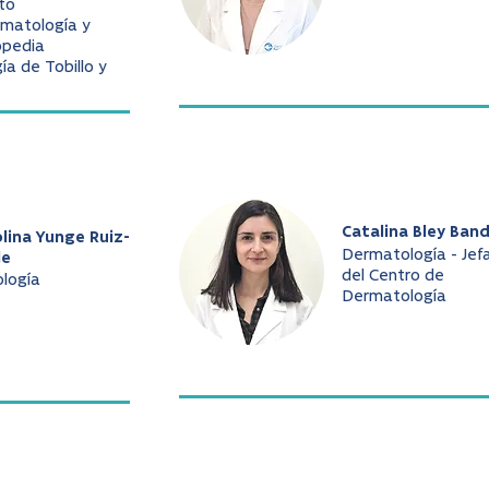
to
matología y
opedia
gía de Tobillo y
Catalina Bley Ban
lina Yunge Ruiz-
Dermatología - Jef
le
del Centro de
ología
Dermatología