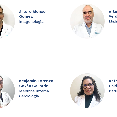
Arturo Alonso
Art
Gómez
Ver
Imagenología
Urol
Benjamín Lorenzo
Bet
Gayán Gallardo
Chir
Medicina Interna
Pedi
Cardiología