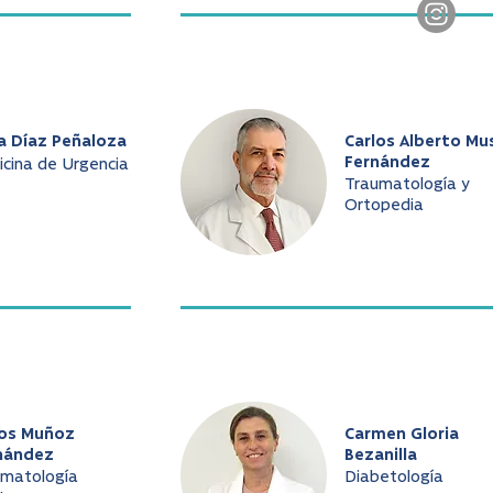
a Díaz Peñaloza
Carlos Alberto Mu
Fernández
cina de Urgencia
Traumatología y
Ortopedia
los Muñoz
Carmen Gloria
nández
Bezanilla
umatología
Diabetología