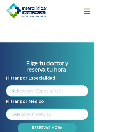
Reserva
Resultado
Cotizar
aquí
s
cirugía
Exámenes
Elige tu doctor y
reserva tu hora
Filtrar por Especialidad
Filtrar por Médico
RESERVAR HORA