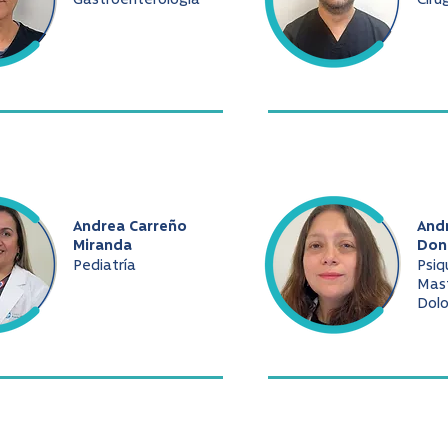
Gastroenterología
Ciru
Andrea Carreño
And
Miranda
Don
Pediatría
Psiq
Mast
Dolo