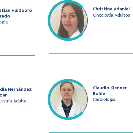
Christina Adaniel
stian Huidobro
Oncología Adultos
arado
ogía
Claudio Klenner
udia Hernández
Bohle
zar
Cardiología
uiatría Adulto