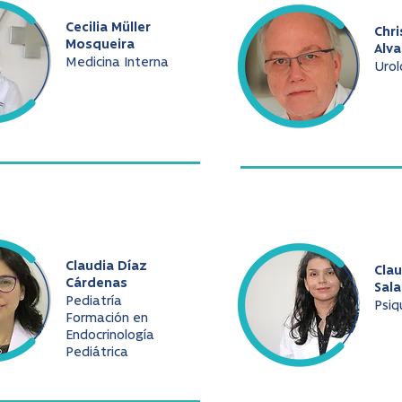
Cecilia Müller
Chri
Mosqueira
Alv
Medicina Interna
Urol
Claudia Díaz
Cla
Cárdenas
Sala
Pediatría
Psiq
Formación en
Endocrinología
Pediátrica