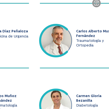
a Díaz Peñaloza
Carlos Alberto Mu
Fernández
cina de Urgencia
Traumatología y
Ortopedia
los Muñoz
Carmen Gloria
nández
Bezanilla
umatología
Diabetología