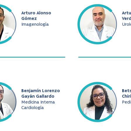
Arturo Alonso
Art
Gómez
Ver
Imagenología
Urol
Benjamín Lorenzo
Bet
Gayán Gallardo
Chir
Medicina Interna
Pedi
Cardiología