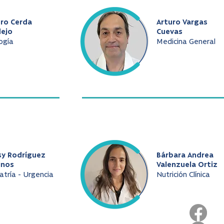
uro Cerda
Arturo Vargas
dejo
Cuevas
ogía
Medicina General
sy Rodríguez
Bárbara Andrea
inos
Valenzuela Ortiz
atría - Urgencia
Nutrición Clínica