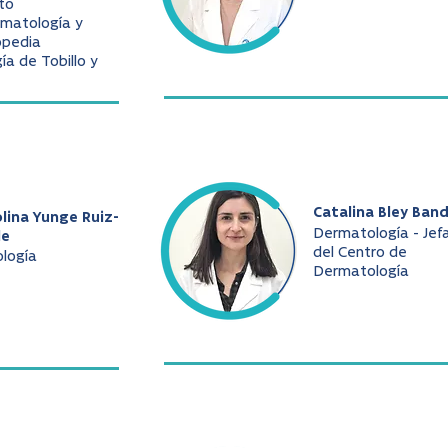
to
matología y
opedia
gía de Tobillo y
Catalina Bley Ban
lina Yunge Ruiz-
Dermatología - Jef
le
del Centro de
ología
Dermatología