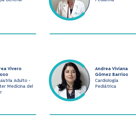
gía General
Pediatría
rea Vivero
Andrea Viviana
oso
Gómez Barrios
uiatría Adulto -
Cardiología
er Medicina del
Pediátrica
r