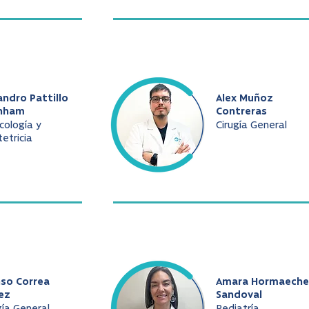
andro Pattillo
Alex Muñoz
nham
Contreras
cología y
Cirugía General
etricia
nso Correa
Amara Hormaeche
ez
Sandoval