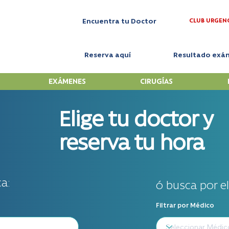
CLUB URGEN
Encuentra tu Doctor
Reserva aquí
Resultado exá
EXÁMENES
CIRUGÍAS
Elige tu doctor y
reserva tu hora
a:
ó busca por e
Filtrar por Médico