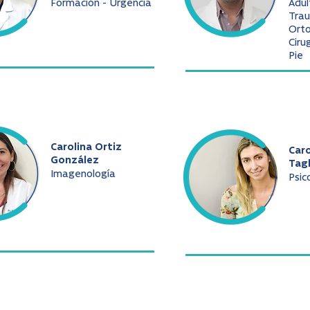
Formación - Urgencia
Adul
Trau
Ort
Ciru
Pie
Carolina Ortiz
Caro
González
Tag
Imagenología
Psic