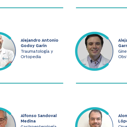
Alejandro Antonio
Alej
Godoy Garín
Gar
Traumatología y
Gine
Ortopedia
Obst
Alfonso Sandoval
Alo
Medina
Lóp