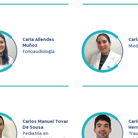
Carla Allendes
Carl
Muñoz
Medi
Fonoaudiología
Carlos Manuel Tovar
Car
De Sousa
Her
Pediatría en
Tra