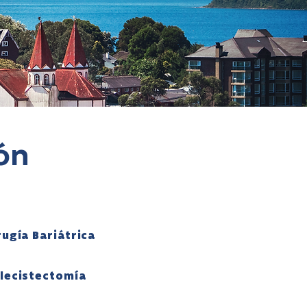
ión
rugía Bariátrica
lecistectomía