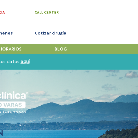
CIA
CALL CENTER
menes
Cotizar cirugía
HORARIOS
BLOG
 tus datos
aquí
N