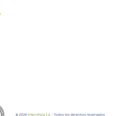
s
Exámenes
Reserva
Cardiología
Reserva 
Cirugía Digestiva y Obesidad
Resulta
r
Ginecología y Obstetricia
a 19:00 hrs
Traumatología
0 hrs
Pediatría
Otorrinolaringología
Kinesiología
Medicina General
a 18:00 hrs
a 17:00 hrs
© 2026
Interclínica S.A.
- Todos los derechos reservados.