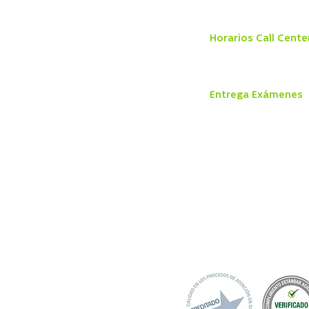
Sábado 8:30 a 13:00 hr
Horarios Call Cente
Lunes a jueves de 8:00 
Viernes: de 8:00 a 18:0
Dr. Otto Bader
810, Puerto Varas,
Entrega Exámenes
Región de los
Lunes a Jueves
Lagos.
8:30 a 13:30 hrs y 14:30 
Viernes
8:30 a 13:30 hrs y 14:30 
+56 65 233 3300