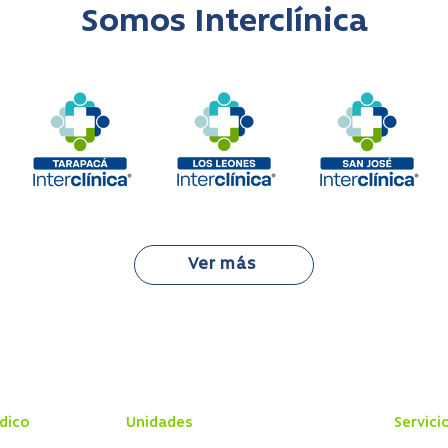
Somos Interclínica
Ver más
dico
Unidades
Servici
20:00 hrs
Centro Médico
Reserva