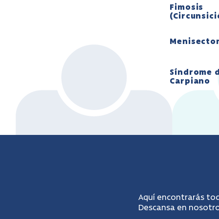
Fimosis
(Circunsic
Menisecto
Síndrome d
Carpiano
Aquí encontrarás tod
Descansa en nosotros