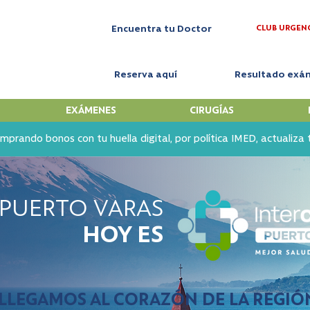
CLUB URGEN
Encuentra tu Doctor
Reserva aquí
Resultado exá
EXÁMENES
CIRUGÍAS
mprando bonos con tu huella digital, por política IMED, actualiza
 PUERTO VARAS
HOY ES
Interclínica Puerto Varas
LLEGAMOS AL CORAZÓN DE LA REGIÓ