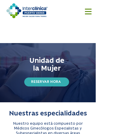
Reserva
Resultado
Cotizar
aquí
s
cirugía
Exámenes
Unidad de
la Mujer
RESERVAR HORA
Nuestras especialidades
Nuestro equipo está compuesto por
Médicos Ginecólogos Especialistas y
Subespecialistas en diversas áreas