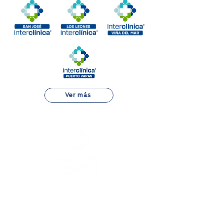
Ver más
Dr. Otto Bader 810, Puerto Varas,
Región de los Lagos.