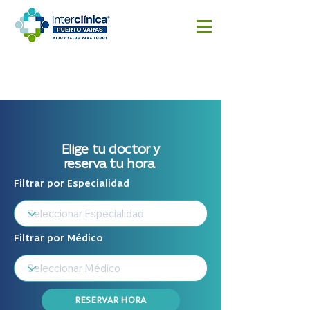
Reserva
Resultado
Cotizar
aquí
s
cirugía
Exámenes
Elige tu doctor y
reserva tu hora
Filtrar por Especialidad
Filtrar por Médico
RESERVAR HORA