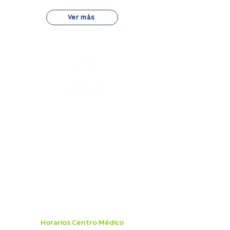
Ver más
Dr. Otto Bader 810, Puerto Varas,
Región de los Lagos.
+56 65 233 3300
Horarios Centro Médico