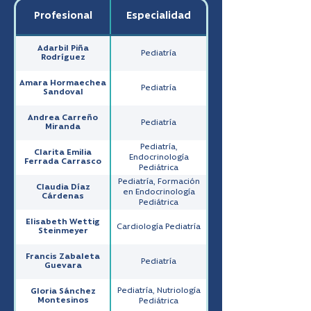
Profesional
Especialidad
Adarbil Piña
Pediatría
Rodríguez
Amara Hormaechea
Pediatría
Sandoval
Andrea Carreño
Pediatría
Miranda
Pediatría,
Clarita Emilia
Endocrinología
Ferrada Carrasco
Pediátrica
Pediatría, Formación
Claudia Díaz
en Endocrinología
Cárdenas
Pediátrica
Elisabeth Wettig
Cardiología Pediatría
Steinmeyer
Francis Zabaleta
Pediatría
Guevara
Pediatría, Nutriología
Gloria Sánchez
Montesinos
Pediátrica