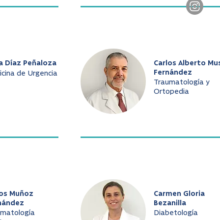
a Díaz Peñaloza
Carlos Alberto Mu
Fernández
cina de Urgencia
Traumatología y
Ortopedia
los Muñoz
Carmen Gloria
nández
Bezanilla
umatología
Diabetología