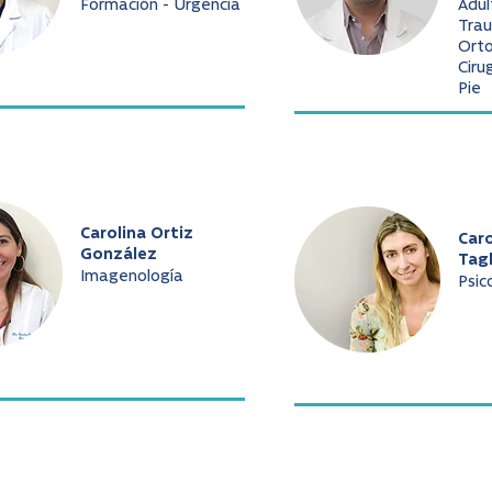
Formación - Urgencia
Adul
Trau
Ort
Ciru
Pie
Carolina Ortiz
Caro
González
Tag
Imagenología
Psic