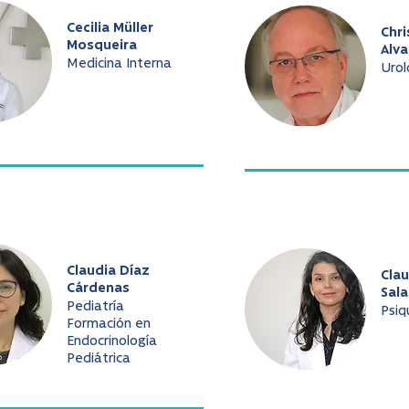
Cecilia Müller
Chri
Mosqueira
Alv
Medicina Interna
Urol
Claudia Díaz
Cla
Cárdenas
Sala
Pediatría
Psiq
Formación en
Endocrinología
Pediátrica