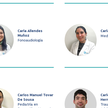
Carla Allendes
Carl
Muñoz
Medi
Fonoaudiología
Carlos Manuel Tovar
Car
De Sousa
Her
Pediatría en
Tra