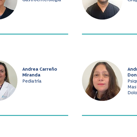
Gastroenterología
Ciru
Andrea Carreño
And
Miranda
Don
Pediatría
Psiq
Mast
Dolo