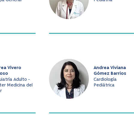
gía General
Pediatría
rea Vivero
Andrea Viviana
oso
Gómez Barrios
uiatría Adulto -
Cardiología
er Medicina del
Pediátrica
r