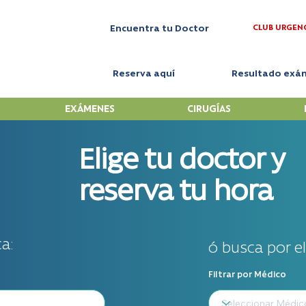
CLUB URGEN
Encuentra tu Doctor
Reserva aquí
Resultado exá
EXÁMENES
CIRUGÍAS
Elige tu doctor y
reserva tu hora
a:
ó busca por e
Filtrar por Médico