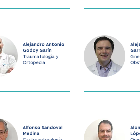
Alejandro Antonio
Alej
Godoy Garín
Gar
Traumatología y
Gine
Ortopedia
Obst
Alfonso Sandoval
Alo
Medina
Lóp