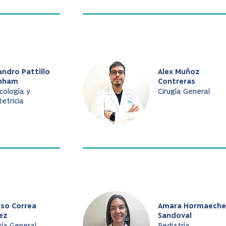
andro Pattillo
Alex Muñoz
nham
Contreras
cología y
Cirugía General
etricia
nso Correa
Amara Hormaeche
ez
Sandoval