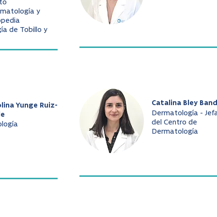
to
matología y
opedia
gía de Tobillo y
Catalina Bley Ban
lina Yunge Ruiz-
Dermatología - Jef
le
del Centro de
ología
Dermatología