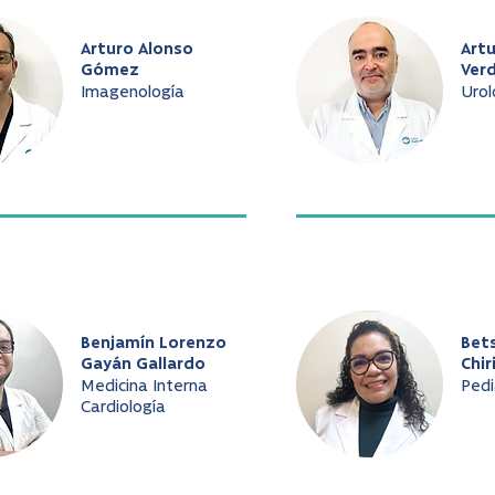
Arturo Alonso
Art
Gómez
Ver
Imagenología
Urol
Benjamín Lorenzo
Bet
Gayán Gallardo
Chir
Medicina Interna
Pedi
Cardiología