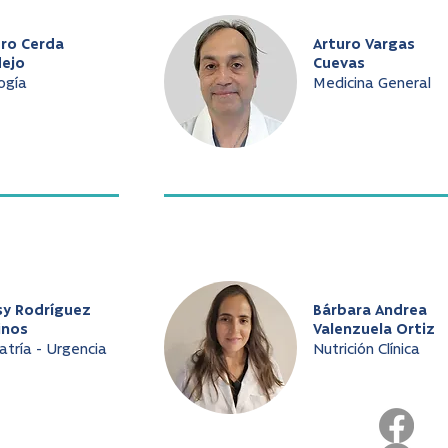
uro Cerda
Arturo Vargas
dejo
Cuevas
ogía
Medicina General
sy Rodríguez
Bárbara Andrea
inos
Valenzuela Ortiz
atría - Urgencia
Nutrición Clínica