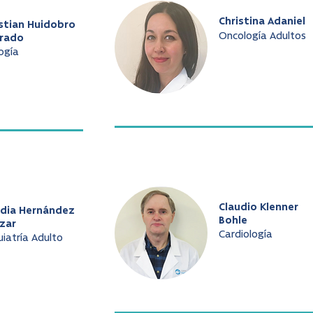
Christina Adaniel
stian Huidobro
Oncología Adultos
arado
ogía
Claudio Klenner
udia Hernández
Bohle
zar
Cardiología
uiatría Adulto