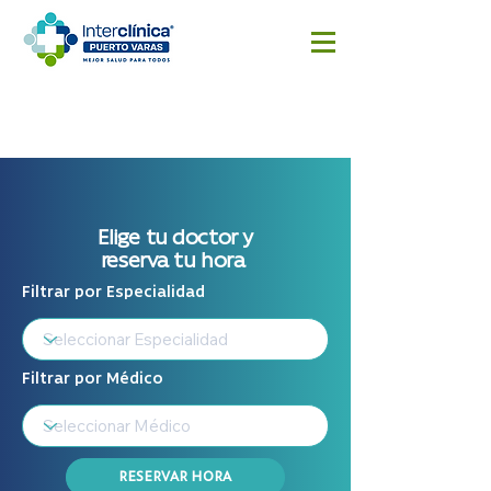
Reserva
Resultado
Cotizar
aquí
s
cirugía
Exámenes
Elige tu doctor y
reserva tu hora
Filtrar por Especialidad
Filtrar por Médico
RESERVAR HORA