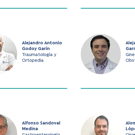
Alejandro Antonio
Alej
Godoy Garín
Gar
Traumatología y
Gine
Ortopedia
Obst
Alfonso Sandoval
Alo
Medina
Lóp