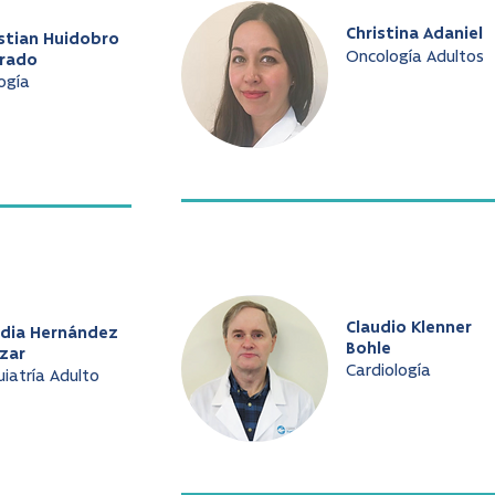
Christina Adaniel
stian Huidobro
Oncología Adultos
arado
ogía
Claudio Klenner
udia Hernández
Bohle
zar
Cardiología
uiatría Adulto