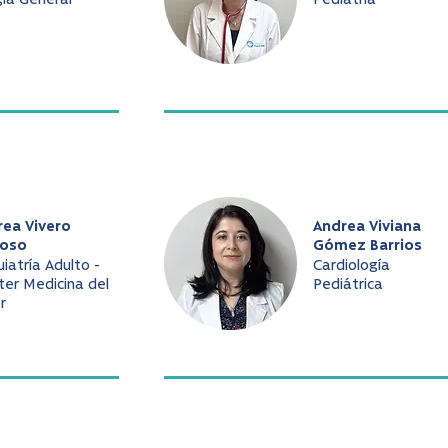
gía General
Pediatría
rea Vivero
Andrea Viviana
oso
Gómez Barrios
uiatría Adulto -
Cardiología
er Medicina del
Pediátrica
r