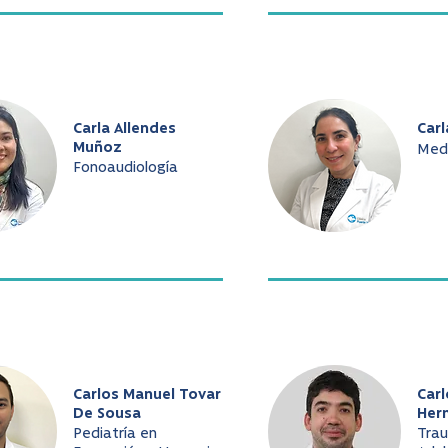
Carla Allendes
Carl
Muñoz
Medi
Fonoaudiología
Carlos Manuel Tovar
Car
De Sousa
Her
Pediatría en
Tra