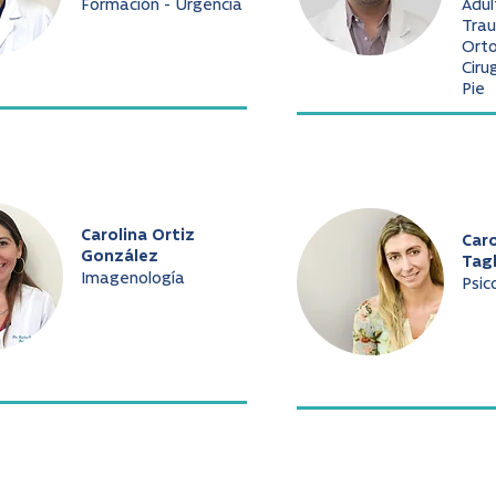
Formación - Urgencia
Adul
Trau
Ort
Ciru
Pie
Carolina Ortiz
Caro
González
Tag
Imagenología
Psic