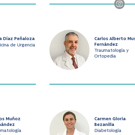
a Díaz Peñaloza
Carlos Alberto Mu
Fernández
cina de Urgencia
Traumatología y
Ortopedia
los Muñoz
Carmen Gloria
nández
Bezanilla
umatología
Diabetología