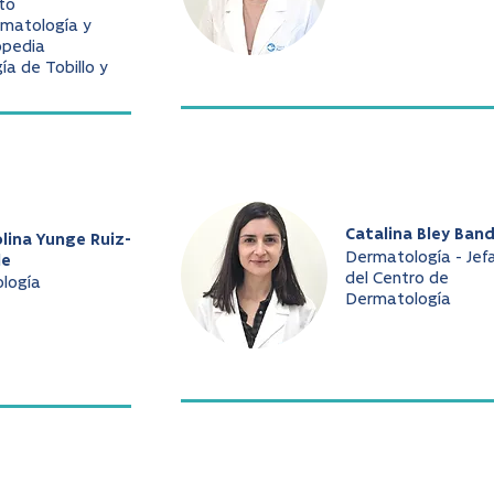
to
matología y
opedia
gía de Tobillo y
Catalina Bley Ban
lina Yunge Ruiz-
Dermatología - Jef
le
del Centro de
ología
Dermatología