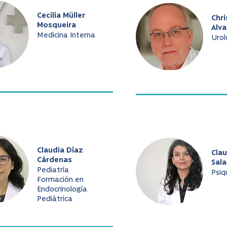
Cecilia Müller
Chri
Mosqueira
Alv
Medicina Interna
Urol
Claudia Díaz
Cla
Cárdenas
Sala
Pediatría
Psiq
Formación en
Endocrinología
Pediátrica