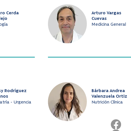
uro Cerda
Arturo Vargas
dejo
Cuevas
ogía
Medicina General
sy Rodríguez
Bárbara Andrea
inos
Valenzuela Ortiz
atría - Urgencia
Nutrición Clínica