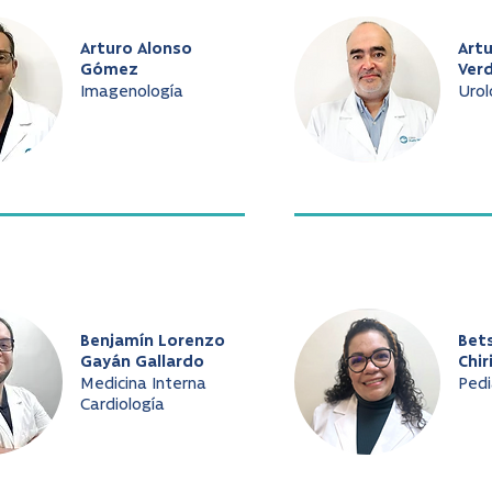
Arturo Alonso
Art
Gómez
Ver
Imagenología
Urol
Benjamín Lorenzo
Bet
Gayán Gallardo
Chir
Medicina Interna
Pedi
Cardiología