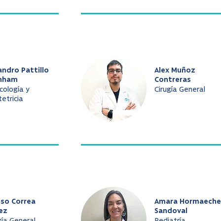
andro Pattillo
Alex Muñoz
nham
Contreras
cología y
Cirugía General
etricia
nso Correa
Amara Hormaeche
ez
Sandoval