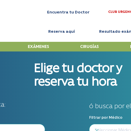
CLUB URGEN
Encuentra tu Doctor
Reserva aquí
Resultado exá
EXÁMENES
CIRUGÍAS
Elige tu doctor y
reserva tu hora
a:
ó busca por e
Filtrar por Médico