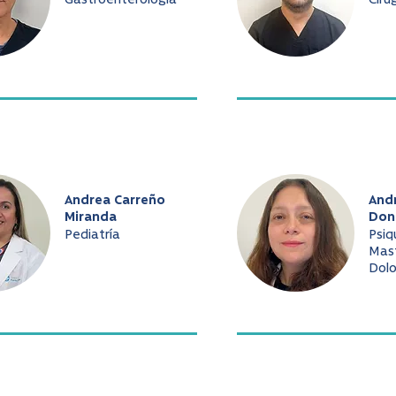
Gastroenterología
Ciru
Andrea Carreño
And
Miranda
Don
Pediatría
Psiq
Mast
Dolo