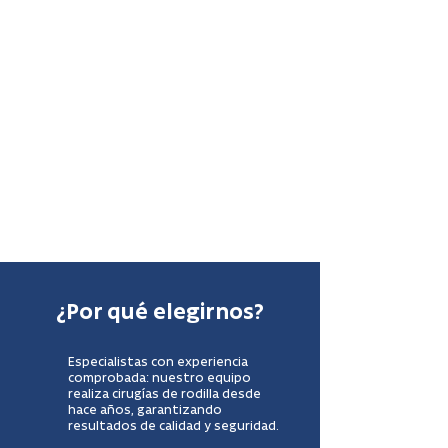
tu tramo (Debes pagar tu
bono SAP en nuestra clínica
(stand Fonasa) para aplicar
convenio 12 cuotas sin
interés
3. Nos escoges como
prestadores SAP para tu
cirugía.
4. Cirugía + hospitalización +
controles.
¿Por qué elegirnos?
Especialistas con experiencia
comprobada: nuestro equipo
realiza cirugías de rodilla desde
hace años, garantizando
resultados de calidad y seguridad.