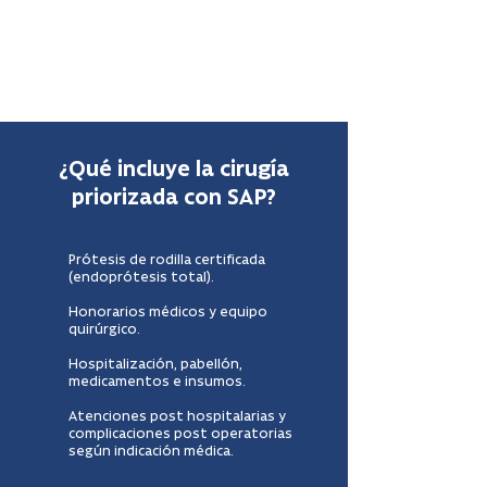
rodilla. Para hacer válida las 12 cuotas sin
interés debes comprar el bono SAP en el
stand de Fonasa que se encuentra en
nuestra clínica.
¿Qué incluye la cirugía
priorizada con SAP?
Prótesis de rodilla certificada
(endoprótesis total).
Honorarios médicos y equipo
quirúrgico.
Hospitalización, pabellón,
medicamentos e insumos.
Atenciones post hospitalarias y
complicaciones post operatorias
según indicación médica.