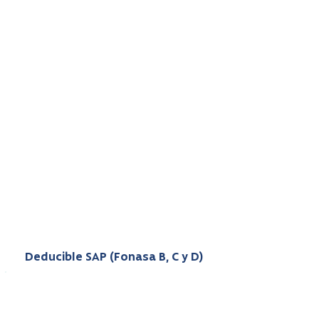
No estoy en lista, pero soy
Fonasa B/C/D
Puedes acceder pagando un
deducible único (tu único
copago).
Luego eliges a Interclínica Viña
del Mar para tu cirugía.
Se otorga bajo Modalidad de
Libre Elección (MLE) y está
limitado al presupuesto anual
SAP.
Deducible SAP (Fonasa B, C y D)
Convenio exclusivo con nuestra clínica
PAGA TU DEDUCIBLE EN 12 CUOTAS
SIN INTERÉS