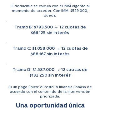
El deducible se calcula con el IMM vigente al
momento de acceder. Con IMM: $529.000,
queda:
Tramo B: $793.500 → 12 cuotas de
$66.125 sin interés
Tramo C: $1.058.000 → 12 cuotas de
$88.167 sin interés
Tramo D: $1.587.000 → 12 cuotas de
$132.250 sin interés
Es un pago único: el resto lo financia Fonasa de
acuerdo con el contenido de la intervención
priorizada.
Una oportunidad única
Fonasa no ofrece esto en todas las clínicas.
Solo en convenio con nosotros puedes
financiar tu deducible completo SAP sin
intereses y acceder rápido a tu cirugía de