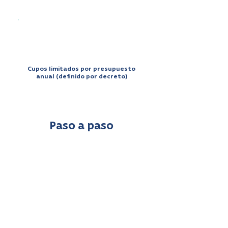
Cupos limitados por presupuesto
anual (definido por decreto)
Paso a paso
Si estás en lista de espera
(MAI):
1. Verificamos tu registro en
lista de espera y
diagnóstico.
2. Fonasa te deriva de oficio