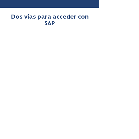
Dos vías para acceder con
SAP
Estoy en lista de espera
Fonasa te ingresa de oficio al SAP
y te deriva a una clínica en
convenio.
Se otorga en Modalidad de
Atención Institucional (MAI),
con cobertura completa según
contrato SAP.
Si la clínica incumple el plazo de
tu intervención, puedes pedir
re-derivación.