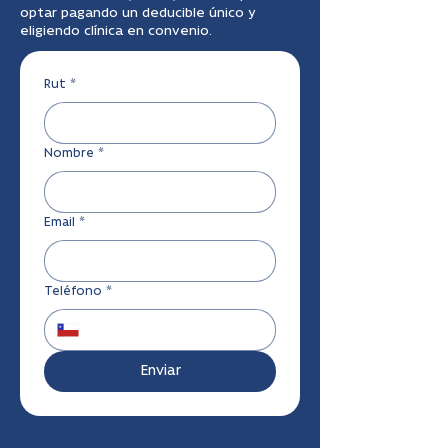
optar pagando un deducible único y
eligiendo clínica en convenio.
Rut
*
Nombre
*
Email
*
Teléfono
*
Enviar