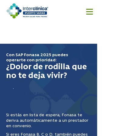
Reserva
Resultado
Cotizar
aquí
s
cirugía
Exámenes
Con SAP Fonasa 2025 puedes
operarte con prioridad:
¿Dolor de rodilla que
no te deja vivir?
Con SAP Fonasa 2025 puedes
operarte con prioridad:
Si estás en lista de espera, Fonasa te
deriva automáticamente a un prestador
en convenio.
Si eres Fonasa B, C o D, también puedes