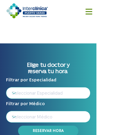
Reserva
Resultado
Cotizar
aquí
s
cirugía
Exámenes
Elige tu doctor y
reserva tu hora
Filtrar por Especialidad
Filtrar por Médico
RESERVAR HORA