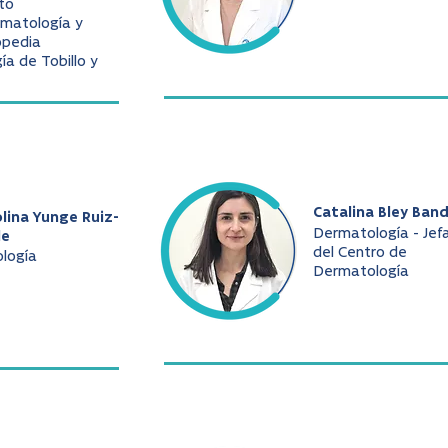
to
matología y
opedia
gía de Tobillo y
Catalina Bley Ban
lina Yunge Ruiz-
Dermatología - Jef
le
del Centro de
ología
Dermatología