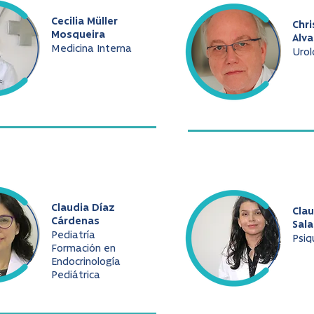
Cecilia Müller
Chri
Mosqueira
Alv
Medicina Interna
Urol
Claudia Díaz
Cla
Cárdenas
Sala
Pediatría
Psiq
Formación en
Endocrinología
Pediátrica