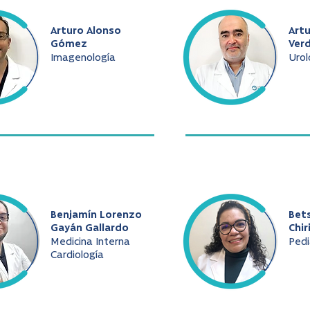
Arturo Alonso
Art
Gómez
Ver
Imagenología
Urol
Benjamín Lorenzo
Bet
Gayán Gallardo
Chir
Medicina Interna
Pedi
Cardiología