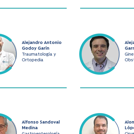
Alejandro Antonio
Alej
Godoy Garín
Gar
Traumatología y
Gine
Ortopedia
Obst
Alfonso Sandoval
Alo
Medina
Lóp