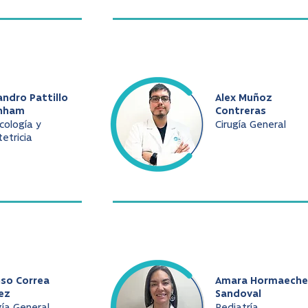
andro Pattillo
Alex Muñoz
nham
Contreras
cología y
Cirugía General
etricia
nso Correa
Amara Hormaeche
ez
Sandoval