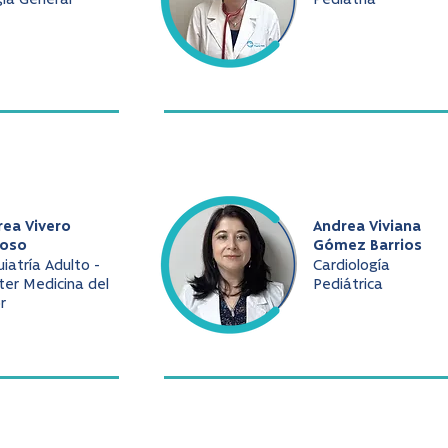
gía General
Pediatría
rea Vivero
Andrea Viviana
oso
Gómez Barrios
uiatría Adulto -
Cardiología
er Medicina del
Pediátrica
r