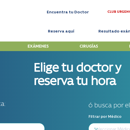
CLUB URGEN
Encuentra tu Doctor
Reserva aquí
Resultado exá
EXÁMENES
CIRUGÍAS
Elige tu doctor y
reserva tu hora
a:
ó busca por e
Filtrar por Médico