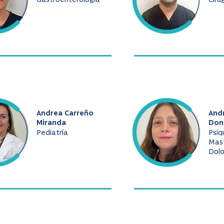
Gastroenterología
Ciru
Andrea Carreño
And
Miranda
Don
Pediatría
Psiq
Mast
Dolo