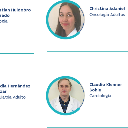
Christina Adaniel
stian Huidobro
Oncología Adultos
arado
ogía
Claudio Klenner
udia Hernández
Bohle
zar
Cardiología
uiatría Adulto