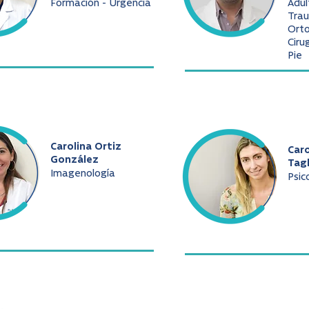
Formación - Urgencia
Adul
Trau
Ort
Ciru
Pie
Carolina Ortiz
Caro
González
Tag
Imagenología
Psic