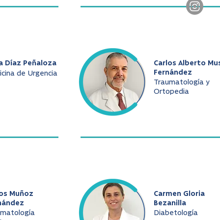
a Díaz Peñaloza
Carlos Alberto Mu
Fernández
cina de Urgencia
Traumatología y
Ortopedia
los Muñoz
Carmen Gloria
nández
Bezanilla
umatología
Diabetología