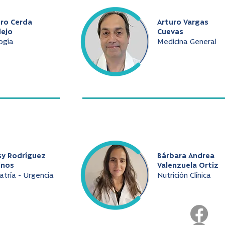
uro Cerda
Arturo Vargas
dejo
Cuevas
ogía
Medicina General
sy Rodríguez
Bárbara Andrea
inos
Valenzuela Ortiz
atría - Urgencia
Nutrición Clínica