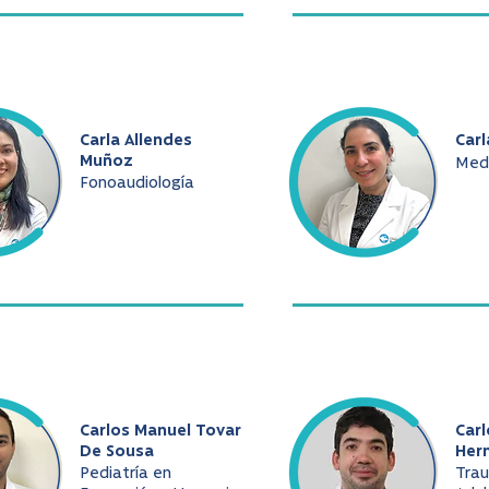
Carla Allendes
Carl
Muñoz
Medi
Fonoaudiología
Carlos Manuel Tovar
Car
De Sousa
Her
Pediatría en
Tra