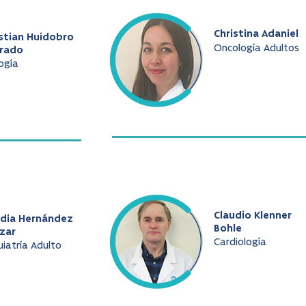
Christina Adaniel
stian Huidobro
Oncología Adultos
arado
ogía
Claudio Klenner
udia Hernández
Bohle
zar
Cardiología
uiatría Adulto