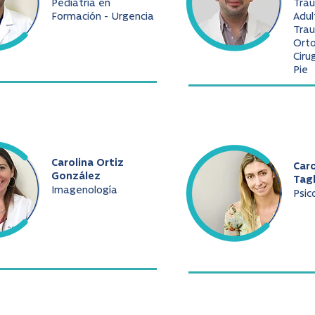
Pediatría en
Tra
Formación - Urgencia
Adul
Trau
Ort
Ciru
Pie
Carolina Ortiz
Caro
González
Tag
Imagenología
Psic