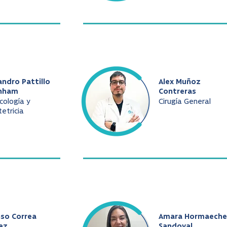
andro Pattillo
Alex Muñoz
nham
Contreras
cología y
Cirugía General
etricia
nso Correa
Amara Hormaeche
ez
Sandoval