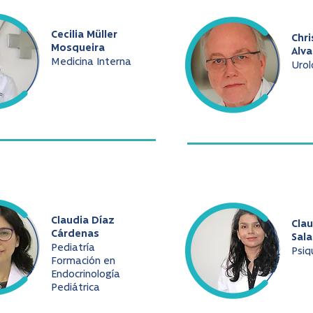
Cecilia Müller
Chri
Mosqueira
Alv
Medicina Interna
Urol
Claudia Díaz
Cla
Cárdenas
Sala
Pediatría
Psiq
Formación en
Endocrinología
Pediátrica