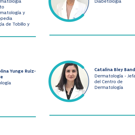
umatología
Diabetología
to
matología y
opedia
gía de Tobillo y
Catalina Bley Ban
lina Yunge Ruiz-
Dermatología - Jef
le
del Centro de
ología
Dermatología