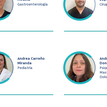
Gastroenterología
Ciru
Andrea Carreño
And
Miranda
Don
Pediatría
Psiq
Mast
Dolo