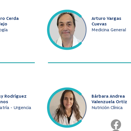
uro Cerda
Arturo Vargas
dejo
Cuevas
ogía
Medicina General
sy Rodríguez
Bárbara Andrea
inos
Valenzuela Ortiz
atría - Urgencia
Nutrición Clínica