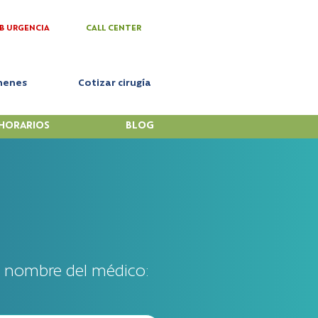
B URGENCIA
CALL CENTER
menes
Cotizar cirugía
HORARIOS
BLOG
l nombre del médico: