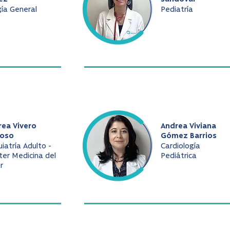
gía General
Pediatría
rea Vivero
Andrea Viviana
oso
Gómez Barrios
uiatría Adulto -
Cardiología
er Medicina del
Pediátrica
r