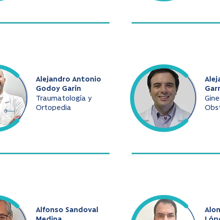
Alejandro Antonio
Alej
Godoy Garín
Gar
Traumatología y
Gine
Ortopedia
Obst
Alfonso Sandoval
Alo
Medina
Lóp