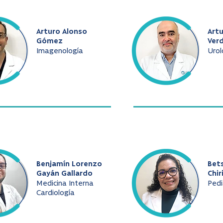
Arturo Alonso
Art
Gómez
Ver
Imagenología
Urol
Benjamín Lorenzo
Bet
Gayán Gallardo
Chir
Medicina Interna
Pedi
Cardiología