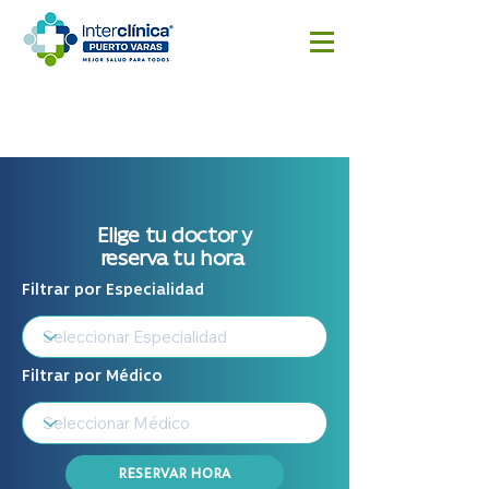
Reserva
Resultado
Cotizar
aquí
s
cirugía
Exámenes
Elige tu doctor y
reserva tu hora
Filtrar por Especialidad
Filtrar por Médico
RESERVAR HORA