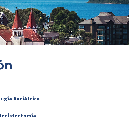
ión
rugía Bariátrica
lecistectomía