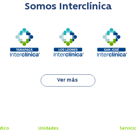
Somos Interclínica
Ver más
dico
Unidades
Servici
20:00 hrs
Centro Médico
Reserva