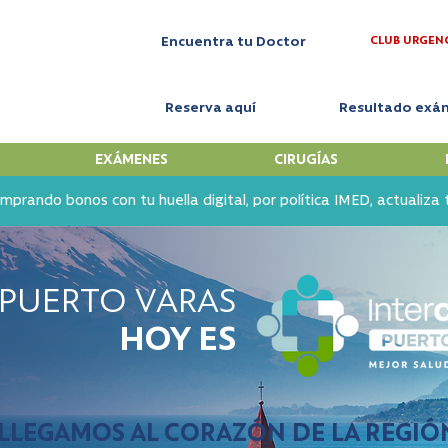
CLUB URGEN
Encuentra tu Doctor
Reserva aquí
Resultado exá
EXÁMENES
CIRUGÍAS
mprando bonos con tu huella digital, por política IMED, actualiza
 PUERTO VARAS
HOY ES
Interclínica Puerto Varas
LLEGAMOS AL CORAZÓN DE LA REGIÓ