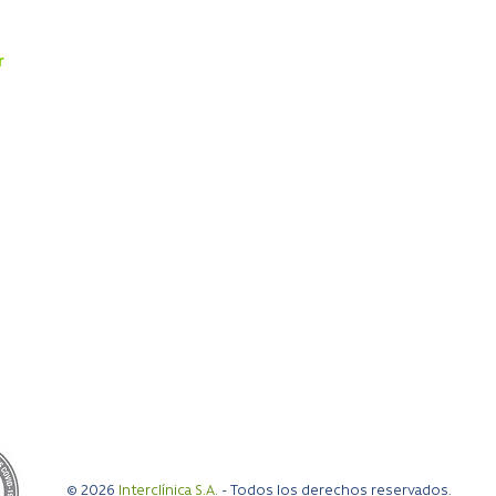
s
Exámenes
Reserva
Cardiología
Reserva 
Cirugía Digestiva y Obesidad
Resulta
r
Ginecología y Obstetricia
a 19:00 hrs
Traumatología
0 hrs
Pediatría
Otorrinolaringología
Kinesiología
Medicina General
a 18:00 hrs
a 17:00 hrs
© 2026
Interclínica S.A.
- Todos los derechos reservados.