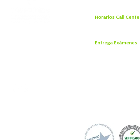
Sábado 8:30 a 13:00 hr
Horarios Call Cente
Lunes a jueves de 8:00 
Viernes: de 8:00 a 18:0
Dr. Otto Bader
810, Puerto Varas,
Entrega Exámenes
Región de los
Lunes a Jueves
Lagos.
8:30 a 13:30 hrs y 14:30 
Viernes
8:30 a 13:30 hrs y 14:30 
+56 65 233 3300