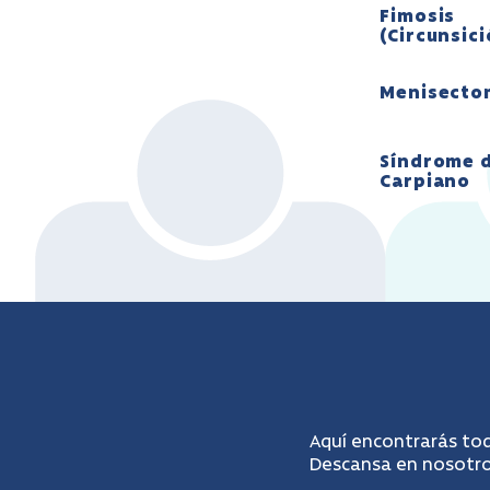
Fimosis
(Circunsic
Menisecto
Síndrome d
Carpiano
Aquí encontrarás tod
Descansa en nosotros