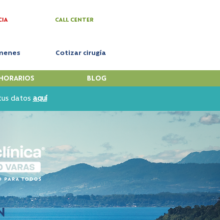
CIA
CALL CENTER
menes
Cotizar cirugía
HORARIOS
BLOG
 tus datos
aquí
N