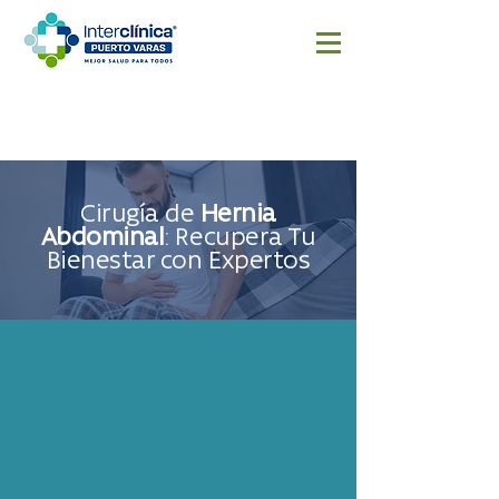
Reserva
Resultado
Cotizar
aquí
s
cirugía
Exámenes
Cirugía de
Hernia
Abdominal
: Recupera Tu
Bienestar con Expertos